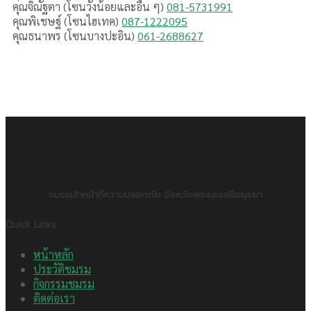
คุณจิณัฐตา (โซนวังน้อยและอื่น ๆ)
081-5731991
คุณพิเชษฐ์ (โซนไฮเทค)
087-1222095
คุณธนาพร (โซนบางปะอิน)
061-2688627
ชมรมเจ้าหน้าที่ความปลอดภัย จังหวัดพระนครศรีอยุธยา
Quick Links
หน้าหลัก
ประวัติชมรม
กิจกรรมชมรม
ติดต่อเรา