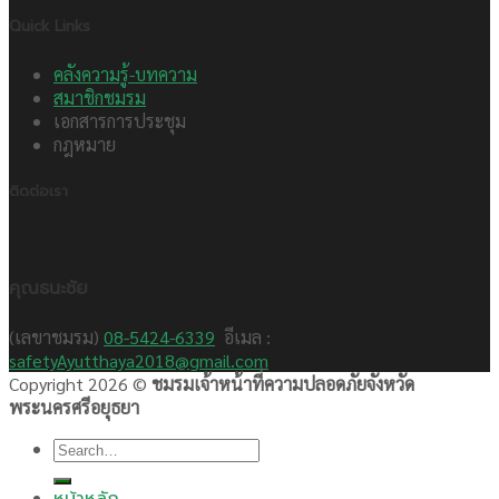
Quick Links
คลังความรู้-บทความ
สมาชิกชมรม
เอกสารการประชุม
กฎหมาย
ติดต่อเรา
คุณธนะชัย
(เลขาชมรม)
08-5424-6339
อีเมล :
safetyAyutthaya2018@gmail.com
Copyright 2026 ©
ชมรมเจ้าหน้าที่ความปลอดภัยจังหวัด
พระนครศรีอยุธยา
Search
for: